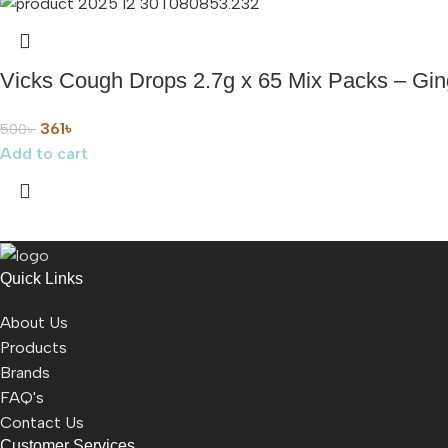
Vicks Cough Drops 2.7g x 65 Mix Packs – Ging
361
৳
500
৳
Add to cart
Quick Links
About Us
Products
Brands
FAQ's
Contact Us
Customer Services