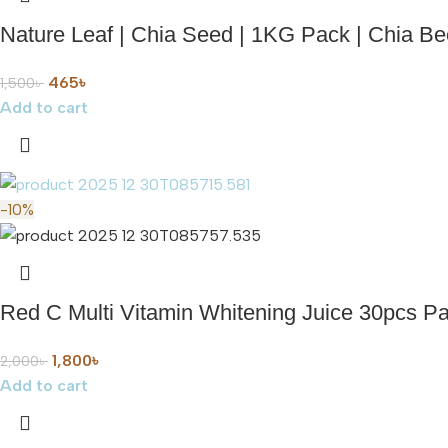
Nature Leaf | Chia Seed | 1KG Pack | Chia Be
465
৳
1,500
৳
Add to cart
-10%
Red C Multi Vitamin Whitening Juice 30pcs P
1,800
৳
2,000
৳
Add to cart