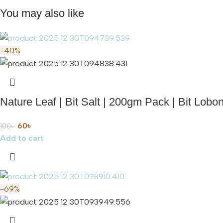
You may also like
-40%
Nature Leaf | Bit Salt | 200gm Pack | Bit Lobo
60
৳
100
৳
Add to cart
-69%