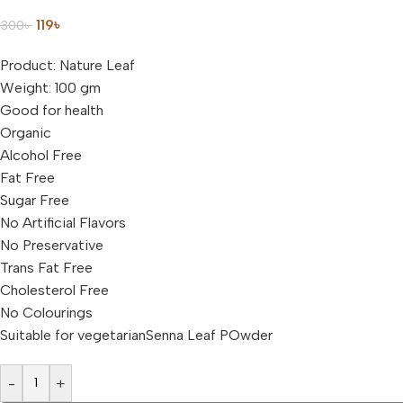
119
৳
300
৳
Product: Nature Leaf
Weight: 100 gm
Good for health
Organic
Alcohol Free
Fat Free
Sugar Free
No Artificial Flavors
No Preservative
Trans Fat Free
Cholesterol Free
No Colourings
Suitable for vegetarianSenna Leaf POwder
-
+