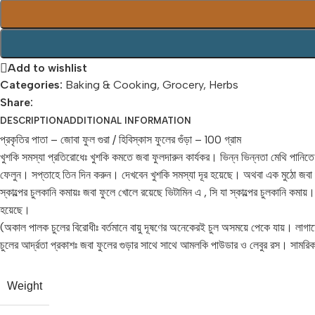
Add to wishlist
Categories:
Baking & Cooking
,
Grocery
,
Herbs
Share:
DESCRIPTION
ADDITIONAL INFORMATION
প্রকৃতির পাতা – জোবা ফুল গুরা / হিবিস্কাস ফুলের গুঁড়া – 100 গ্রাম
খুশকি সমস্যা প্রতিরোধেঃ খুশকি কমতে জবা ফুলদারুন কার্যকর। ভিন্ন ভিন্নতা মেথি পান
ফেলুন। সপ্তাহে তিন দিন করুন। দেখবেন খুশকি সমস্যা দূর হয়েছে। অথবা এক মুঠো জবা গ
স্কাল্পের চুলকানি কমায়ঃ জবা ফুলে খোলে রয়েছে ভিটামিন এ , সি যা স্কাল্পের চুলকানি কম
হয়েছে।
(অকাল পালক চুলের বিরোধীঃ বর্তমানে বায়ু দূষণের অনেকেরই চুল অসময়ে পেকে যায়। লাগা
চুলের আর্দ্রতা প্রকাশঃ জবা ফুলের গুড়ার সাথে সাথে আমলকি পাউডার ও লেবুর রস। সামরিক 
Weight