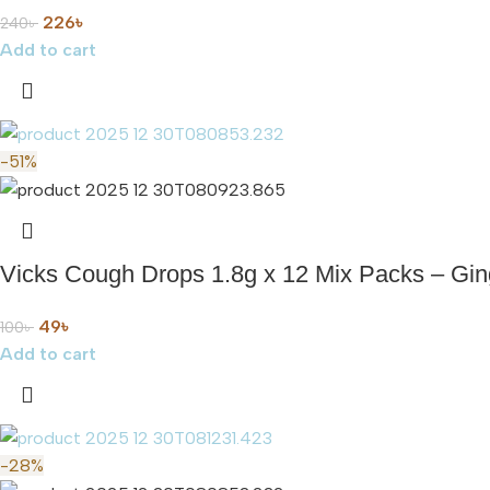
226
৳
240
৳
Add to cart
-51%
Vicks Cough Drops 1.8g x 12 Mix Packs – Ging
49
৳
100
৳
Add to cart
-28%