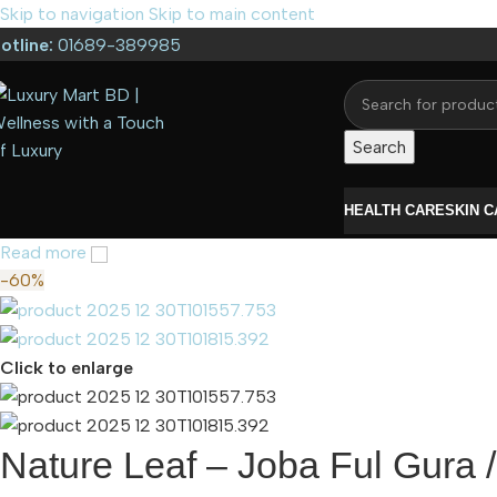
Skip to navigation
Skip to main content
otline:
01689-389985
Search
HEALTH CARE
SKIN 
Read more
-60%
Click to enlarge
Nature Leaf – Joba Ful Gura