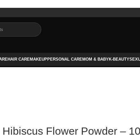
CARE
HAIR CARE
MAKEUP
PERSONAL CARE
MOM & BABY
K-BEAUTY
SEX
 / Hibiscus Flower Powder – 