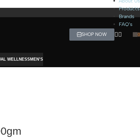
About Us
Products
Brands
FAQ's
SHOP NOW
0
UAL WELLNESS
MEN’S
100gm