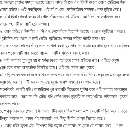
৪. স্বাস্থ্য পেটের সমস্যা রয়েছে তাদের বাটার মিলকে এক চিমটি কালো গোলা মেরিচের গুঁড়া
বোঝা উচিত। এটি গ্যাস্ট্রিক, পেট ফাঁপা এবং কোষ্ঠকাঠিন্য সমস্যা থেকে মুক্তি দেয়।
৫. যাঁরা খিদা বোদ্ধা করেন না গোল মরিচ গুড় দেখা উচিত। এটি বিপাকে তরান্বিত করে।
এছাড়াও, শরীরও পার্টি হয়ে যাওয়া।
৬. গোল মরিচের ভিটামিন এ, সি এবং সেলেনিয়াম ইত্যাদি রয়েছে এ রোগ প্রতিরোধ করে।
প্রতিদিন চার থেকে গোলটি মেরিচ প্রতিরোধ ক্ষমতা শক্তি পাঁচটি হতে পারে।
৭. যে সমস্ত লোকের তীব্র লাগা বা গলা ব্যথা হয় তারা গোল মরিচের দানা চুষে বা চায়ে সিদ্ধ
করার পরেও এটি পান করতে পারেন। এটি স্বস্তি সরবরাহ করবে।
৮. যদি আপনার ঘুম ঘুম হয় বা সর্বদা চাওয়া হয় তবে গোলা মরিচের খান। এটিতে প্রেম
ডোপাইন নামক রাসায়নিক বিবেচিত হবে। এটি আপনাকে ভাল বুঝবে।
৯. মাড়িতে রক্তক্ষরণ হলে বা খারাপ হতে পারে তবে গোল মরিচ পিষে লেবুর রস এবং নুন ব্লক
ম্যাসাজ করুন। এটি করার মাধ্যমে, মুখের খারাপ সমস্যার সমাধান হবে।
সতর্কবার্তা: আপনি যদি গোলমরিচের খুব ভালোটি নিয়ন্ত্রণে সুবিধা তবে এটি আপনার স্বাস্থ্যের
ব্যবহার ভাল। তবে আপনি এটির বেশি বেশি গ্রহণ মুহুর্তটি আপনার শরীরে নেতিবাচক প্রভাব
ফেলতে পারেন।
১. প্রাকৃতিকভাবে গোলা মরিচ গরম এটির অত্যাধিক গ্রহণ আপনার পেট শক্তি করে। তবে
চিন্তা করবেন না, কারণ এই অস্থায়ী এবং কিছু জিনিষ পোড়া নিরাময় করে।
২. গোল্ড মরিচ ত্বক এবং বিশেষত নিরাপত্তা যোগাযোগ মাধ্যমে যোগাযোগ করে। গোলা