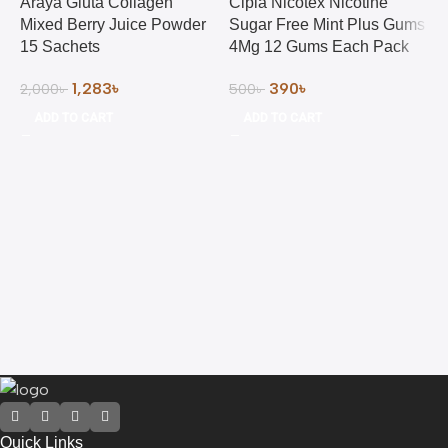
Araya Gluta Collagen
Cipla Nicotex Nicotine
Mixed Berry Juice Powder
Sugar Free Mint Plus Gums
15 Sachets
4Mg 12 Gums Each Pack
1,283
৳
390
৳
2,000
৳
500
৳
ADD TO CART
ADD TO CART
C
T
1
Quick Links