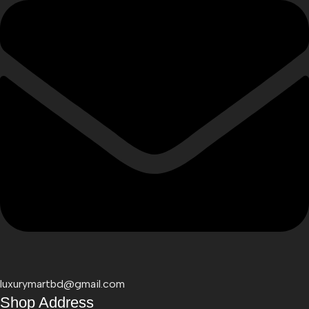
luxurymartbd@gmail.com
Shop Address