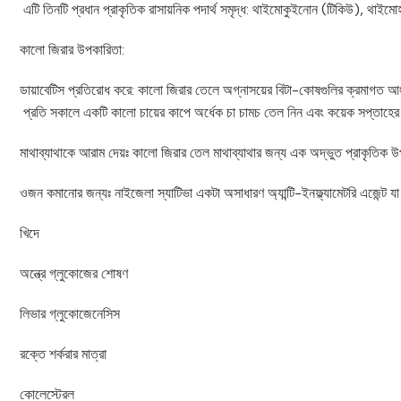
এটি তিনটি প্রধান প্রাকৃতিক রাসায়নিক পদার্থ সমৃদ্ধ: থাইমোকুইনোন (টিকিউ), থা
কালো জিরার উপকারিতা:
ডায়াবেটিস প্রতিরোধ করে: কালো জিরার তেলে অগ্নাসয়ের বিটা-কোষগুলির ক্রমাগত আংশি
প্রতি সকালে একটি কালো চায়ের কাপে অর্ধেক চা চামচ তেল নিন এবং কয়েক সপ্তাহের ম
মাথাব্যাথাকে আরাম দেয়ঃ কালো জিরার তেল মাথাব্যাথার জন্য এক অদ্ভুত প্রাকৃতি
ওজন কমানোর জন্যঃ নাইজেলা স্যাটিভা একটা অসাধারণ অ্যান্টি-ইনফ্ল্যামেটরি এজেন্ট
খিদে
অন্ত্রে গ্লুকোজের শোষণ
লিভার গ্লুকোজেনেসিস
রক্তে শর্করার মাত্রা
কোলেস্টেরল