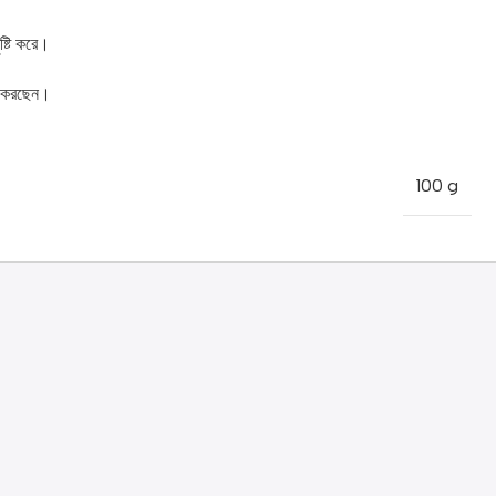
ৃষ্টি করে।
হণ করছেন।
100 g