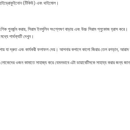
ইমোহাইড্রোকুইনোন (টিকিউ) এবং থাইমোল।
ক পুনর্জন্ম করায়, সিরাম ইনসুলিন সংশ্লেষণ বাড়ায় এবং উচ্চ সিরাম গ্লুকোজ হ্রাস করে।
ধ্যে পার্থক্যটি দেখুন।
ক উপায় যা দ্রুত এবং কার্যকরী ফলাফল দেয়। আপনার কপালে কালো জিরার তেল রগড়ান, আর
 যা লোকেদের ওজন কামাতে সাহাজ্য করে যেমনভাবে এটা ডায়াবেটিসকে সাহায্য করার জন্য জা