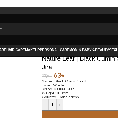
CARE
HAIR CARE
MAKEUP
PERSONAL CARE
MOM & BABY
K-BEAUTY
SEX
Nature Leaf | Black Cumin 
Jira
63
৳
70
৳
Name : Black Cumin Seed
Type : Whole
Brand Nature Leaf
Weight : 100gm
Country : Bangladesh
-
+