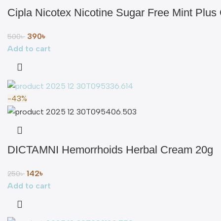
Cipla Nicotex Nicotine Sugar Free Mint P
390
৳
500
৳
Add to cart
-43%
DICTAMNI Hemorrhoids Herbal Cream 20g
142
৳
250
৳
Add to cart