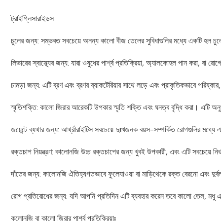
ট্রাইগ্লিসারাইডস
চুলের জন্য: সম্ভবত সবচেয়ে অনন্য কালো বীজ তেলের সুবিধাগুলির মধ্যে একটি হল চ
লিভারের স্বাস্থ্যের জন্য: যারা ওষুধের পার্শ্ব প্রতিক্রিয়া, অ্যালকোহল পান করা, 
চামড়া জন্য: এটি ব্রণ এবং ব্রণর ব্যাকটেরিয়ার সাথে লড়ে এবং প্রাকৃতিকভাবে পরিষ্ক
স্মৃতিশক্তি: কালো জিরার আরেকটি উপকার স্মৃতি শক্তি এবং ঘনত্ব বৃদ্ধি করা। এটি অন
জয়েন্টে ব্যথার জন্য: আর্থ্রারাইটিস সবচেয়ে দুঃখজনক বয়স-সম্পর্কিত রোগগুলির মধ্য
রক্তচাপ নিয়ন্ত্রণ: কালোনজি উচ্চ রক্তচাপের জন্য খুবই উপকারী, এবং এটি সবচেয়ে নি
দাঁতের জন্য: কালোনজি ঐতিহ্যগতভাবে ফুলেযাওয়া বা মাড়িথেকে রক্ত বেরনো এবং দুর্বল
রোগ প্রতিরোধের জন্য: যদি আপনি প্রতিদিন এটি ব্যবহার করেন তবে কালো তেল, মধু
কলোনজি বা কালো জিরার পার্শ্ব প্রতিক্রিয়াঃ