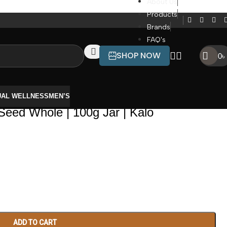
About Us
Products
Brands
FAQ's
SHOP NOW
0
৳
UAL WELLNESS
MEN’S
Seed Whole | 100g Jar | Kalo
ADD TO CART