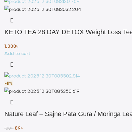
KETO TEA 28 DAY DETOX Weight Loss Tea S
1,000
৳
Add to cart
-11%
Nature Leaf – Sajne Pata Gura / Moringa L
89
৳
100
৳