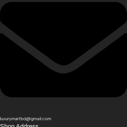
luxurymartbd@gmail.com
Shop Address