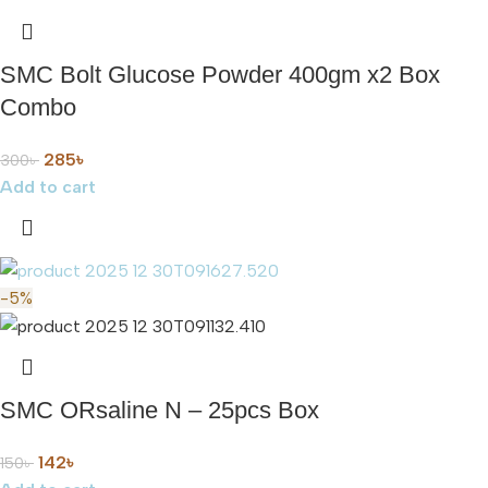
SMC Bolt Glucose Powder 400gm x2 Box
Combo
285
৳
300
৳
Add to cart
-5%
SMC ORsaline N – 25pcs Box
142
৳
150
৳