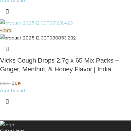
Add to cart
-28%
Vicks Cough Drops 2.7g x 65 Mix Packs –
Ginger, Menthol, & Honey Flavor | India
361
৳
500
৳
Add to cart