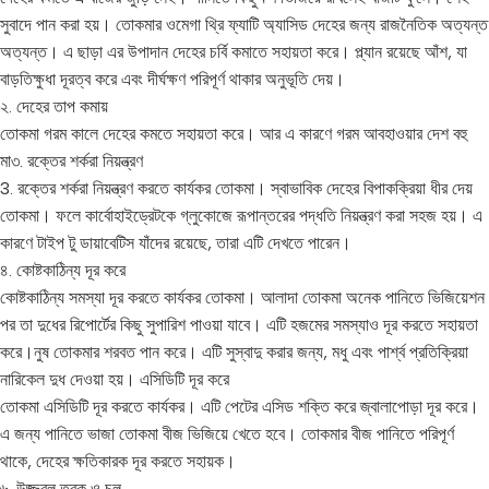
সুবাদে পান করা হয়। তোকমার ওমেগা থ্রি ফ্যাটি অ্যাসিড দেহের জন্য রাজনৈতিক অত্যন্ত
অত্যন্ত। এ ছাড়া এর উপাদান দেহের চর্বি কমাতে সহায়তা করে। প্ল্যান রয়েছে আঁশ, যা
বাড়তিক্ষুধা দূরত্ব করে এবং দীর্ঘক্ষণ পরিপূর্ণ থাকার অনুভূতি দেয়।
২. দেহের তাপ কমায়
তোকমা গরম কালে দেহের কমতে সহায়তা করে। আর এ কারণে গরম আবহাওয়ার দেশ বহু
মা৩. রক্তের শর্করা নিয়ন্ত্রণ
3. রক্তের শর্করা নিয়ন্ত্রণ করতে কার্যকর তোকমা। স্বাভাবিক দেহের বিপাকক্রিয়া ধীর দেয়
তোকমা। ফলে কার্বোহাইড্রেটকে গ্লুকোজে রূপান্তরের পদ্ধতি নিয়ন্ত্রণ করা সহজ হয়। এ
কারণে টাইপ টু ডায়াবেটিস যাঁদের রয়েছে, তারা এটি দেখতে পারেন।
৪. কোষ্টকাঠিন্য দূর করে
কোষ্টকাঠিন্য সমস্যা দূর করতে কার্যকর তোকমা। আলাদা তোকমা অনেক পানিতে ভিজিয়েশন
পর তা দুধের রিপোর্টের কিছু সুপারিশ পাওয়া যাবে। এটি হজমের সমস্যাও দূর করতে সহায়তা
করে।নুষ তোকমার শরবত পান করে। এটি সুস্বাদু করার জন্য, মধু এবং পার্শ্ব প্রতিক্রিয়া
নারিকেল দুধ দেওয়া হয়। এসিডিটি দূর করে
তোকমা এসিডিটি দূর করতে কার্যকর। এটি পেটের এসিড শক্তি করে জ্বালাপোড়া দূর করে।
এ জন্য পানিতে ভাজা তোকমা বীজ ভিজিয়ে খেতে হবে। তোকমার বীজ পানিতে পরিপূর্ণ
থাকে, দেহের ক্ষতিকারক দূর করতে সহায়ক।
৬. উজ্জ্বল ত্বক ও চুল